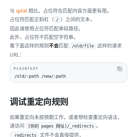
与
splat
相比，占位符在匹配内容方面更有限。
占位符匹配正斜杠（
）之间的文本，
/
因此请使用占位符匹配单段路径。
此外，占位符不匹配空字符串。
像下面这样的规则
不会
匹配
这样的请求
/old/file
URL：
PLAINTEXT
/old/:path /new/:path
调试重定向规则
如果重定向未按预期工作，或者想检查重定向语法，
请访问
。
[你的 pages 网址]/_redirects
文件不会直接提供，
_redirects